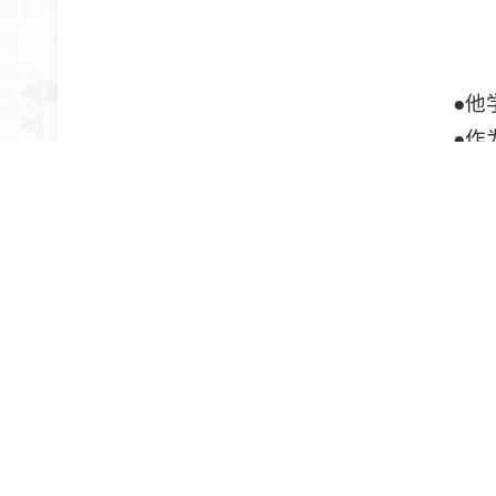
●他
●作
●历
总结小麦
【大
颜济
19
作物遗
和第一研
奖、20
专著。
“我