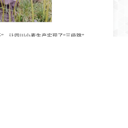
”，让四川小麦生产实现了“三级跳”
生物系统学》巨著，这是当今全世界唯一的全面
学农艺系。中国共产党党员，四川农业大学教授，
任所长，国家杰出高级专家。他作为主持人
重大科技成果奖、1990年国家技术发明奖一等
统学》五卷、《高等植物器官结构的构成》等