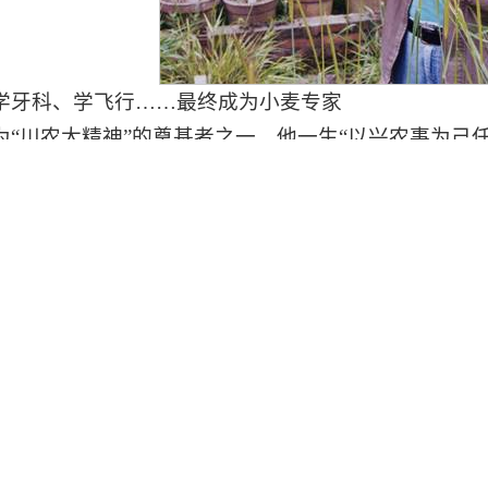
学牙科、学飞行……最终成为小麦专家
为“川农大精神”的奠基者之一，他一生“以兴农事为己任
时近20年，他和夫人完成了5卷370万字的《小麦族
族生物系统学研究成果的专著
咖名片】
24年5月生于四川成都。1948年毕业于华西协合大
传育种学科首位博士导师，四川农业大学小麦研究所首
制人，曾获1978年全国科学大会奖、1980年四川省
00年国家自然科学奖二等奖等。撰有《小麦族生物系
一生追求的是科学真理，客观认知。”